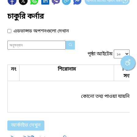
আপনার মতামত প্রদান করুন
চাকুরি কর্নার
এডভান্সড অপশনগুলো দেখান
পৃষ্ঠা আইটেম
নং
শিরোনাম
পিডিএ
সংযুক্ত
কোনো তথ্য পাওয়া যায়নি।
আর্কাইভ দেখুন