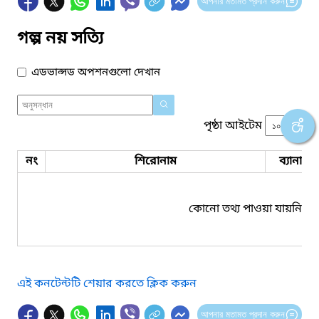
আপনার মতামত প্রদান করুন
গল্প নয় সত্যি
এডভান্সড অপশনগুলো দেখান
পৃষ্ঠা আইটেম
নং
শিরোনাম
ব্যানার 
কোনো তথ্য পাওয়া যায়নি।
এই কনটেন্টটি শেয়ার করতে ক্লিক করুন
আপনার মতামত প্রদান করুন